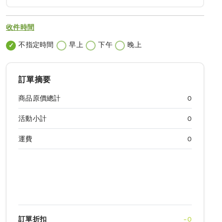
收件時間
不指定時間
早上
下午
晚上
訂單摘要
商品原價總計
0
活動小計
0
運費
0
訂單折扣
-
0