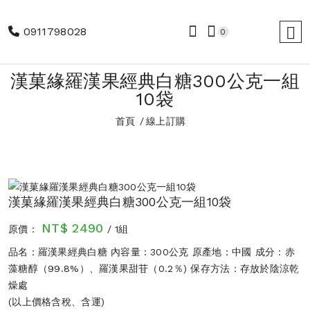
0911798028
0
漢菓緣羅漢果經典白糖300公克一組
10袋
首頁
線上訂購
漢菓緣羅漢果經典白糖300公克一組10袋
NT$ 2490
原價：
/ 1組
品名：羅漢果經典白糖 內容量：300公克 原產地：中國 成分：赤
藻糖醇（99.8%）、羅漢果甜苷（0.2％) 保存方法：存放於陰涼乾
燥處
(以上價格含稅、含運)